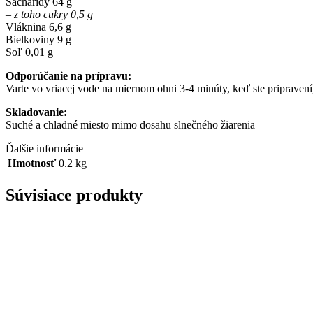
Sacharidy 64 g
– z toho cukry 0,5 g
Vláknina 6,6 g
Bielkoviny 9 g
Soľ 0,01 g
Odporúčanie na prípravu:
Varte vo vriacej vode na miernom ohni 3-4 minúty, keď ste priprav
Skladovanie:
Suché a chladné miesto mimo dosahu slnečného žiarenia
Ďalšie informácie
Hmotnosť
0.2 kg
Súvisiace produkty