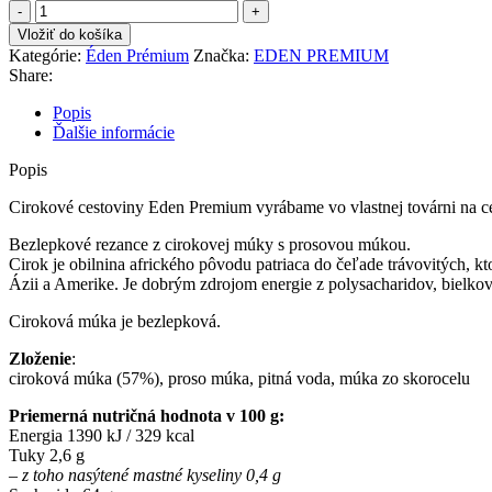
množstvo
EDEN
Vložiť do košíka
PREMIUM
Kategórie:
Éden Prémium
Značka:
EDEN PREMIUM
CIROKOVÉ
Share:
REZANCE
-
Popis
200G
Ďalšie informácie
Popis
Cirokové cestoviny Eden Premium vyrábame vo vlastnej továrni na cest
Bezlepkové rezance z cirokovej múky s prosovou múkou.
Cirok je obilnina afrického pôvodu patriaca do čeľade trávovitých, kt
Ázii a Amerike. Je dobrým zdrojom energie z polysacharidov, bielkoví
Ciroková múka je bezlepková.
Zloženie
:
ciroková múka (57%), proso múka, pitná voda, múka zo skorocelu
Priemerná nutričná hodnota v 100 g:
Energia 1390 kJ / 329 kcal
Tuky 2,6 g
– z toho nasýtené mastné kyseliny 0,4 g