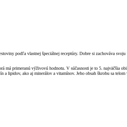
oviny podľa vlastnej špeciálnej receptúry. Dobre si zachováva svoju t
orá má primeranú výživovú hodnotu. V súčasnosti je to 5. najväčšia obil
n a lipidov, ako aj minerálov a vitamínov. Jeho obsah škrobu sa telom 