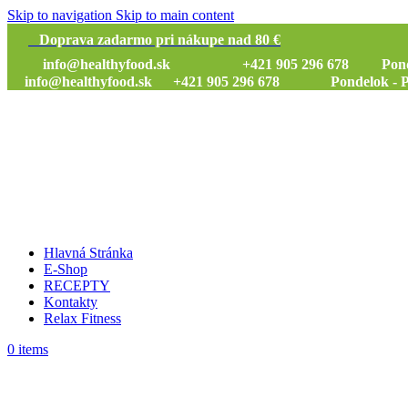
Skip to navigation
Skip to main content
Doprava zadarmo pri nákupe nad 80 €
info@healthyfood.sk
+421 905 296 678 Pondelok
info@healthyfood.sk
+421 905 296 678 Pondelok - Piat
Hlavná Stránka
E-Shop
RECEPTY
Kontakty
Relax Fitness
0
items