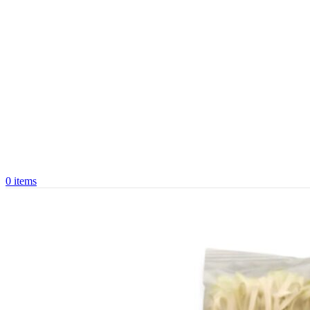
0
items