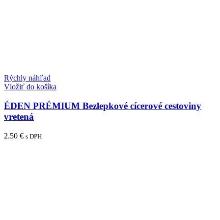
Rýchly náhľad
Vložiť do košíka
ÉDEN PRÉMIUM Bezlepkové cícerové cestoviny
vretená
2.50
€
s DPH