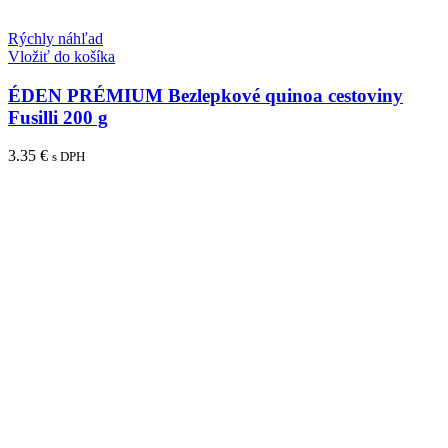
Rýchly náhľad
Vložiť do košíka
ÉDEN PRÉMIUM Bezlepkové quinoa cestoviny
Fusilli 200 g
3.35
€
s DPH