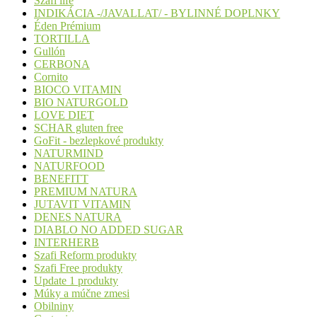
Szafi life
INDIKÁCIA -/JAVALLAT/ - BYLINNÉ DOPLNKY
Éden Prémium
TORTILLA
Gullón
CERBONA
Cornito
BIOCO VITAMIN
BIO NATURGOLD
LOVE DIET
SCHAR gluten free
GoFit - bezlepkové produkty
NATURMIND
NATURFOOD
BENEFITT
PREMIUM NATURA
JUTAVIT VITAMIN
DENES NATURA
DIABLO NO ADDED SUGAR
INTERHERB
Szafi Reform produkty
Szafi Free produkty
Update 1 produkty
Múky a múčne zmesi
Obilniny