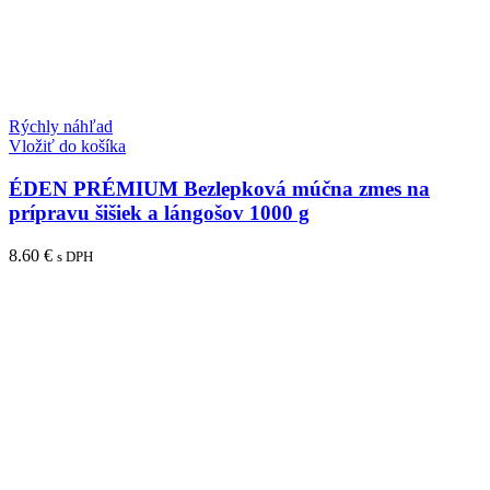
Rýchly náhľad
Vložiť do košíka
ÉDEN PRÉMIUM Bezlepková múčna zmes na
prípravu šišiek a lángošov 1000 g
8.60
€
s DPH