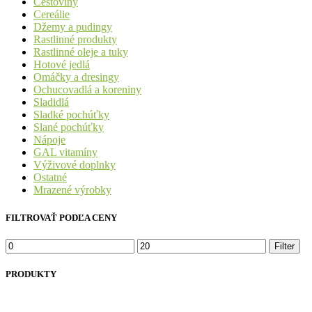
Cestoviny
Cereálie
Džemy a pudingy
Rastlinné produkty
Rastlinné oleje a tuky
Hotové jedlá
Omáčky a dresingy
Ochucovadlá a koreniny
Sladidlá
Sladké pochúťky
Slané pochúťky
Nápoje
GAL vitamíny
Výživové doplnky
Ostatné
Mrazené výrobky
FILTROVAŤ PODĽA CENY
Minimálna
Maximálna
Filter
cena
cena
PRODUKTY