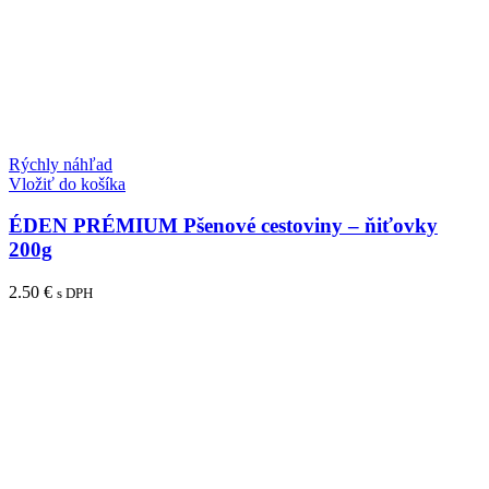
Rýchly náhľad
Vložiť do košíka
ÉDEN PRÉMIUM Pšenové cestoviny – ňiťovky
200g
2.50
€
s DPH