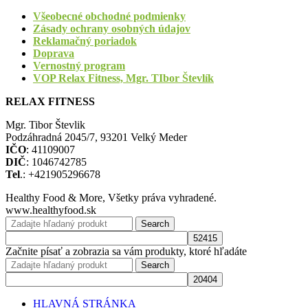
Všeobecné obchodné podmienky
Zásady ochrany osobných údajov
Reklamačný poriadok
Doprava
Vernostný program
VOP Relax Fitness, Mgr. TIbor Števlík
RELAX FITNESS
Mgr. Tibor Števlik
Podzáhradná 2045/7, 93201 Velký Meder
IČO
: 41109007
DIČ
: 1046742785
Tel
.: +421905296678
Healthy Food & More, Všetky práva vyhradené.
www.healthyfood.sk
Search
Začnite písať a zobrazia sa vám produkty, ktoré hľadáte
Search
HLAVNÁ STRÁNKA