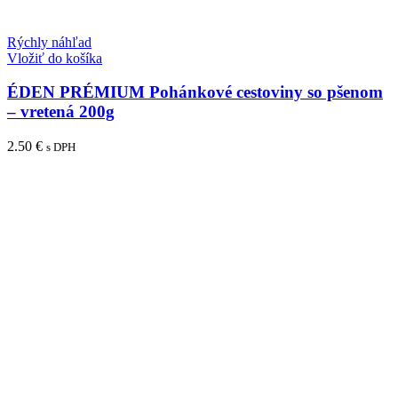
Rýchly náhľad
Vložiť do košíka
ÉDEN PRÉMIUM Pohánkové cestoviny so pšenom
– vretená 200g
2.50
€
s DPH