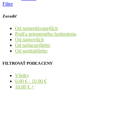
Filter
Zoradiť
Od najpredávanejších
Podľa priemerného hodnotenia
Od najnovších
Od najlacnejšieho
Od najdrahšieho
FILTROVAŤ PODĽA CENY
Všetky
0.00
€
-
10.00
€
10.00
€
+