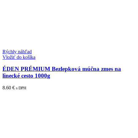
Rýchly náhľad
Vložiť do košíka
ÉDEN PRÉMIUM Bezlepková múčna zmes na
linecké cesto 1000g
8.60
€
s DPH