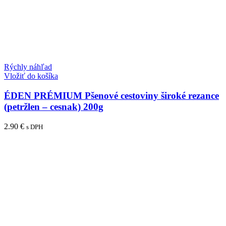
Rýchly náhľad
Vložiť do košíka
ÉDEN PRÉMIUM Pšenové cestoviny široké rezance
(petržlen – cesnak) 200g
2.90
€
s DPH