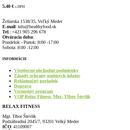
5.40
€
s DPH
Želiarska 1538/35, Veľký Meder
E-mail
: info@healthyfood.sk
Tel
.: +421 905 296 678
Otváracia doba
:
Pondelok - Piatok: 8:00 -17:00
Sobota: 8:00 -12:00
INFORMÁCIE
Všeobecné obchodné podmienky
Zásady ochrany osobných údajov
Reklamačný poriadok
Doprava
Vernostný program
VOP Relax Fitness, Mgr. TIbor Števlík
RELAX FITNESS
Mgr. Tibor Števlik
Podzáhradná 2045/7, 93201 Velký Meder
IČO
: 41109007