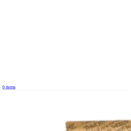
0
items