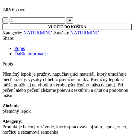
2.85
€
s DPH
množstvo
NATURMIND
VLOŽIŤ DO KOŠÍKA
PRÍRODNÝ
Kategórie:
NATURMIND
Značka:
NATURMIND
PŠENIČNÝ
Share:
LEPOK
250G
Popis
Ďalšie informácie
Popis
Pšeničný lepok je pružný, napučiavajúci materiál, ktorý umožňuje
piecť krásny, vysoký chlieb z pšeničnej múky. Pšeničný lepok sa
môže použiť aj na vhodnú výrobu pšeničného mäsa (sitanu). Pri
pečení alebo pečení získame polevu s textúrou a chuťou podobnou
mäsu.
Zloženie
:
pšeničný lepok
Alergény
:
Produkt je balený v závode, ktorý spracováva aj sóju, lepok, zeler,
horčicu a sezamové semienka.