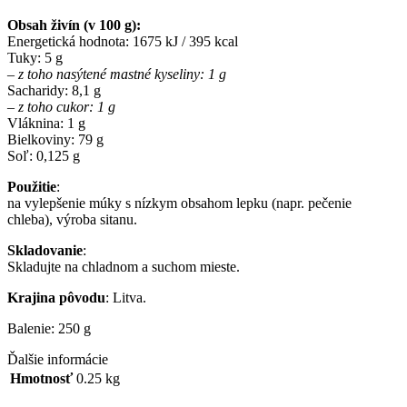
Obsah živín (v 100 g):
Energetická hodnota: 1675 kJ / 395 kcal
Tuky: 5 g
– z toho nasýtené mastné kyseliny: 1 g
Sacharidy: 8,1 g
– z toho cukor: 1 g
Vláknina: 1 g
Bielkoviny: 79 g
Soľ: 0,125 g
Použitie
:
na vylepšenie múky s nízkym obsahom lepku (napr. pečenie
chleba), výroba sitanu.
Skladovanie
:
Skladujte na chladnom a suchom mieste.
Krajina pôvodu
: Litva.
Balenie: 250 g
Ďalšie informácie
Hmotnosť
0.25 kg