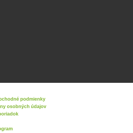
bchodné podmienky
ny osobných údajov
poriadok
ogram