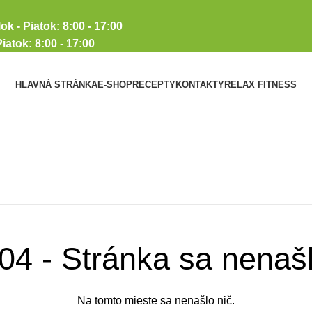
 Piatok: 8:00 - 17:00
ok: 8:00 - 17:00
HLAVNÁ STRÁNKA
E-SHOP
RECEPTY
KONTAKTY
RELAX FITNESS
04 - Stránka sa nenaš
Na tomto mieste sa nenašlo nič.