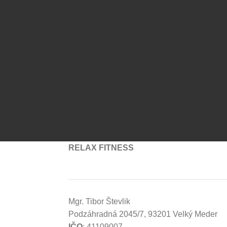
RELAX FITNESS
Mgr. Tibor Števlik
Podzáhradná 2045/7, 93201 Velký Meder
IČO
: 41109007