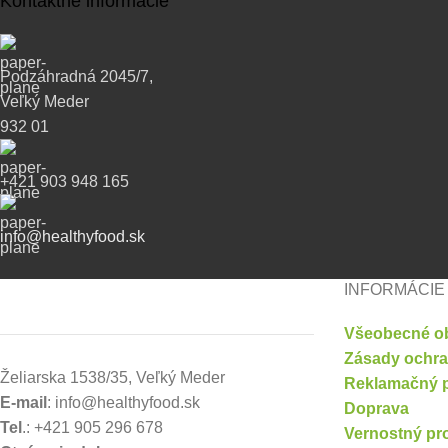
Kontaktné informácie
Podzáhradná 2045/7,
Veľký Meder
932 01
+421 903 948 165
info@healthyfood.sk
INFORMÁCIE
Všeobecné o
Zásady ochra
Želiarska 1538/35, Veľký Meder
Reklamačný 
E-mail
: info@healthyfood.sk
Doprava
Tel
.: +421 905 296 678
Vernostný pr