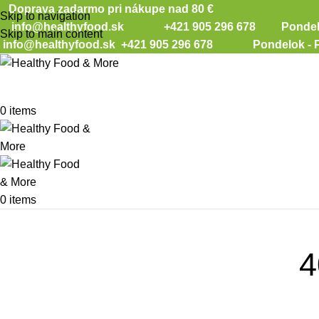
Doprava zadarmo pri nákupe nad 80 €
Skip to navigation
info@healthyfood.sk
+421 905 296 678 Pondelok -
Skip to main content
info@healthyfood.sk
+421 905 296 678 Pondelok - Piat
0
items
0
items
4