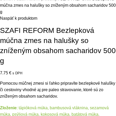
múčna zmes na halušky so zníženým obsahom sacharidov 500
g
Naspäť k produktom
SZAFI REFORM Bezlepková
múčna zmes na halušky so
zníženým obsahom sacharidov 500
g
7.75
€
s DPH
Pomocou múčnej zmesi si ľahko pripravíte bezlepkové halušky
či cestoviny vhodné aj pre paleo stravovanie, ktoré sú zo
zníženým obsahom sacharidov.
Zloženie
: tápióková múka, bambusová vláknina, sezamová
múka, psýliová múka, kokosová múka, batátová múka.