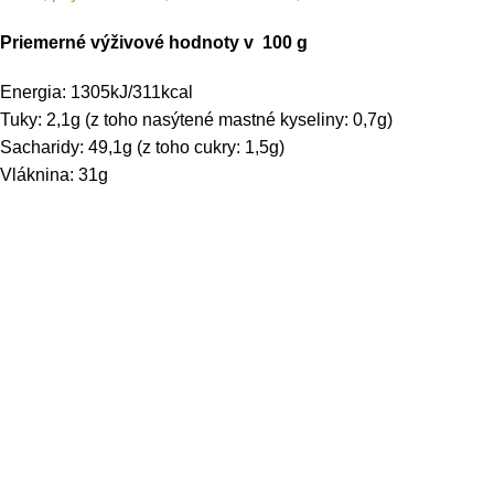
Priemerné výživové hodnoty v 100 g
Energia: 1305kJ/311kcal
Tuky: 2,1g (z toho nasýtené mastné kyseliny: 0,7g)
Sacharidy: 49,1g (z toho cukry: 1,5g)
Vláknina: 31g
Bielkoviny: 8,6g
Soľ: 0g
Alergény
: V stopách môže obsahovať zeler, horčičné
semienka, orechy,sulfity.
Skladovanie:
Skladujte na chladnom, suchom mieste.
Krajina pôvodu
: Maďarsko