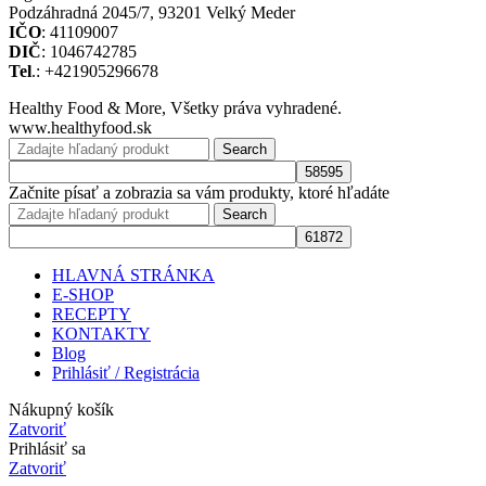
Podzáhradná 2045/7, 93201 Velký Meder
IČO
: 41109007
DIČ
: 1046742785
Tel
.: +421905296678
Healthy Food & More, Všetky práva vyhradené.
www.healthyfood.sk
Search
Začnite písať a zobrazia sa vám produkty, ktoré hľadáte
Search
HLAVNÁ STRÁNKA
E-SHOP
RECEPTY
KONTAKTY
Blog
Prihlásiť / Registrácia
Nákupný košík
Zatvoriť
Prihlásiť sa
Zatvoriť