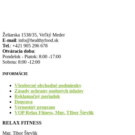
Želiarska 1538/35, Veľký Meder
E-mail
: info@healthyfood.sk
Tel
.: +421 905 296 678
Otváracia doba
:
Pondelok - Piatok: 8:00 -17:00
Sobota: 8:00 -12:00
INFORMÁCIE
Všeobecné obchodné podmienky
Zásady ochrany osobných údajov
Reklamačný poriadok
Doprava
Vernostný program
VOP Relax Fitness, Mgr. TIbor Števlík
RELAX FITNESS
Mgr. Tibor Števlik