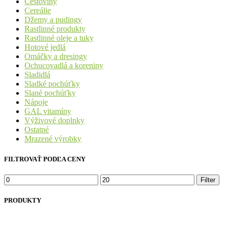
Cestoviny
Cereálie
Džemy a pudingy
Rastlinné produkty
Rastlinné oleje a tuky
Hotové jedlá
Omáčky a dresingy
Ochucovadlá a koreniny
Sladidlá
Sladké pochúťky
Slané pochúťky
Nápoje
GAL vitamíny
Výživové doplnky
Ostatné
Mrazené výrobky
FILTROVAŤ PODĽA CENY
Minimálna
Maximálna
Filter
cena
cena
PRODUKTY