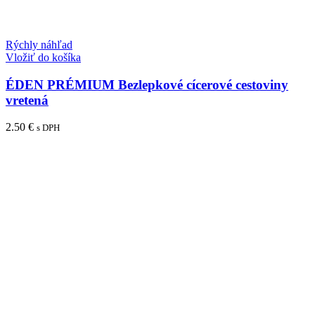
Rýchly náhľad
Vložiť do košíka
ÉDEN PRÉMIUM Bezlepkové cícerové cestoviny
vretená
2.50
€
s DPH