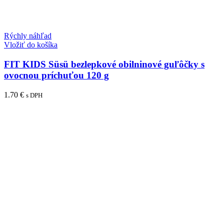
Rýchly náhľad
Vložiť do košíka
FIT KIDS Süsü bezlepkové obilninové guľôčky s
ovocnou príchuťou 120 g
1.70
€
s DPH