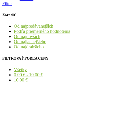
Filter
Zoradiť
Od najpredávanejších
Podľa priemerného hodnotenia
Od najnovších
Od najlacnejšieho
Od najdrahšieho
FILTROVAŤ PODĽA CENY
Všetky
0.00
€
-
10.00
€
10.00
€
+