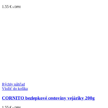
1.55
€
s DPH
Rýchly náhľad
Vložiť do košíka
CORNITO bezlepkové cestoviny vejáriky 200g
1.55
€
s DPH