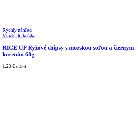
Rýchly náhľad
Vložiť do košíka
RICE UP Ryžové chipsy s morskou soľou a čiernym
korením 60g
1.20
€
s DPH