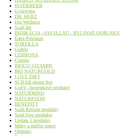
DIABLO NO ADDED SUGAR
INTERHERB
Györgytea
DR. HERZ
Dia-Wellness
Szafi life
INDIKÁCIA -/JAVALLAT/ - BYLINNÉ DOPLNKY
Éden Prémium
TORTILLA
Gullón
CERBONA
Cornito
BIOCO VITAMIN
BIO NATURGOLD
LOVE DIET
SCHAR gluten free
GoFit - bezlepkové produkty
NATURMIND
NATURFOOD
BENEFITT
Szafi Reform produkty
Szafi Free produkty
Update 1 produkty
Múky a múčne zmesi
Obilniny