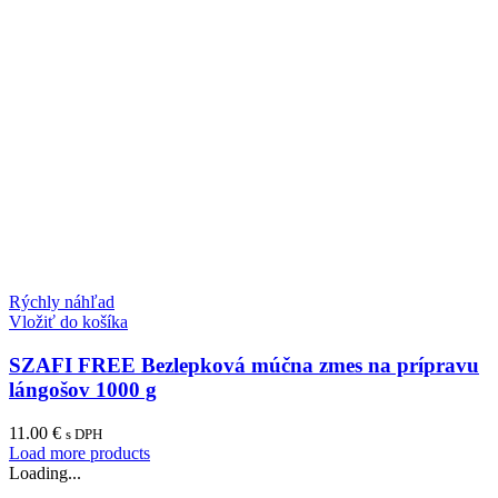
Rýchly náhľad
Vložiť do košíka
SZAFI FREE Bezlepková múčna zmes na prípravu
lángošov 1000 g
11.00
€
s DPH
Load more products
Loading...