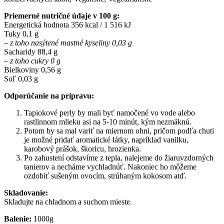
Priemerné nutričné údaje v 100 g:
Energetická hodnota 356 kcal / 1 516 kJ
Tuky 0,1 g
– z toho nasýtené mastné kyseliny 0,03 g
Sacharidy 88,4 g
– z toho cukry 0 g
Bielkoviny 0,56 g
Soľ 0,03 g
Odporúčanie na prípravu:
Tapiokové perly by mali byť namočené vo vode alebo
rastlinnom mlieku asi na 5-10 minút, kým nezmäknú.
Potom by sa mal variť na miernom ohni, pričom podľa chuti
je možné pridať aromatické látky, napríklad vanilku,
karobový prášok, škoricu, hrozienka.
Po zahustení odstavíme z tepla, nalejeme do žiaruvzdorných
tanierov a necháme vychladnúť. Nakoniec ho môžeme
ozdobiť sušeným ovocím, strúhaným kokosom atď.
Skladovanie:
Skladujte na chladnom a suchom mieste.
Balenie:
1000g