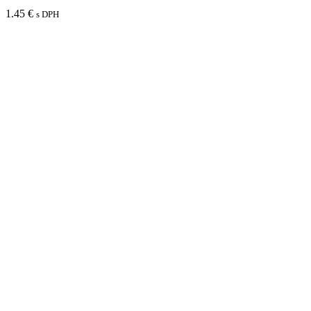
1.45
€
s DPH