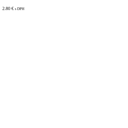
2.80
€
s DPH