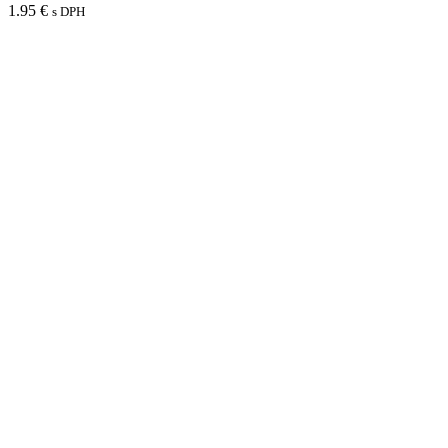
1.95
€
s DPH