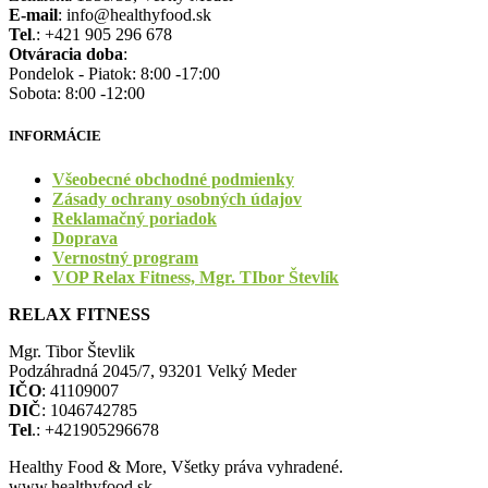
E-mail
: info@healthyfood.sk
Tel
.: +421 905 296 678
Otváracia doba
:
Pondelok - Piatok: 8:00 -17:00
Sobota: 8:00 -12:00
INFORMÁCIE
Všeobecné obchodné podmienky
Zásady ochrany osobných údajov
Reklamačný poriadok
Doprava
Vernostný program
VOP Relax Fitness, Mgr. TIbor Števlík
RELAX FITNESS
Mgr. Tibor Števlik
Podzáhradná 2045/7, 93201 Velký Meder
IČO
: 41109007
DIČ
: 1046742785
Tel
.: +421905296678
Healthy Food & More, Všetky práva vyhradené.
www.healthyfood.sk