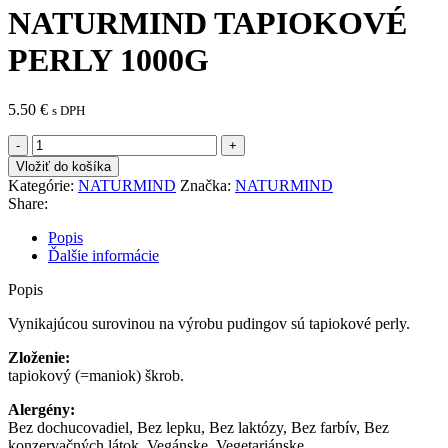
NATURMIND TAPIOKOVÉ
PERLY 1000G
5.50
€
s DPH
množstvo
NATURMIND
Vložiť do košíka
TAPIOKOVÉ
Kategórie:
NATURMIND
Značka:
NATURMIND
PERLY
Share:
1000G
Popis
Ďalšie informácie
Popis
Vynikajúcou surovinou na výrobu pudingov sú tapiokové perly.
Zloženie:
tapiokový (=maniok) škrob.
Alergény:
Bez dochucovadiel, Bez lepku, Bez laktózy, Bez farbív, Bez
konzervačných látok, Vegánske, Vegetariánske